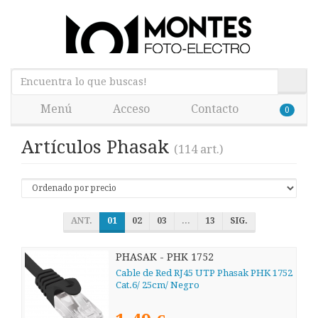
Menú
Acceso
Contacto
0
Artículos Phasak
(114 art.)
ANT.
01
02
03
...
13
SIG.
PHASAK - PHK 1752
Cable de Red RJ45 UTP Phasak PHK 1752
Cat.6/ 25cm/ Negro