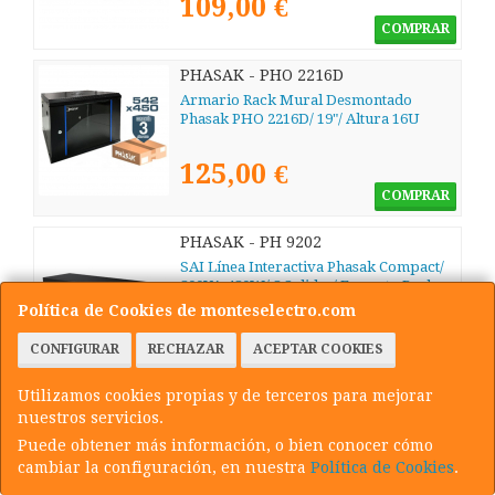
109,00 €
COMPRAR
PHASAK - PHO 2216D
Armario Rack Mural Desmontado
Phasak PHO 2216D/ 19"/ Altura 16U
125,00 €
COMPRAR
PHASAK - PH 9202
SAI Línea Interactiva Phasak Compact/
800VA-480W/ 8 Salidas/ Formato Rack
2U
Política de Cookies de monteselectro.com
135,00 €
CONFIGURAR
RECHAZAR
ACEPTAR COOKIES
COMPRAR
Utilizamos cookies propias y de terceros para mejorar
PHASAK - PHO 2220D
nuestros servicios.
Armario Rack Mural Desmontado
Puede obtener más información, o bien conocer cómo
Phasak PHO 2220D/ 19"/ Altura 20U
cambiar la configuración, en nuestra
Política de Cookies
.