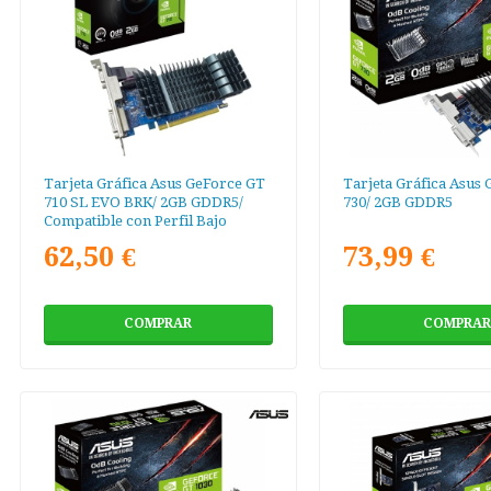
Tarjeta Gráfica Asus GeForce GT
Tarjeta Gráfica Asus
710 SL EVO BRK/ 2GB GDDR5/
730/ 2GB GDDR5
Compatible con Perfil Bajo
62,50 €
73,99 €
COMPRAR
COMPRAR