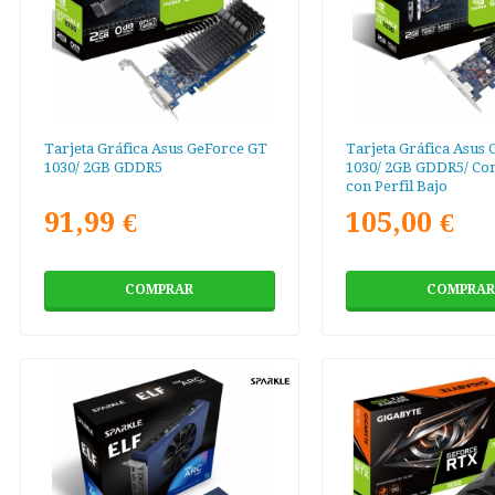
Tarjeta Gráfica Asus GeForce GT
Tarjeta Gráfica Asus
1030/ 2GB GDDR5
1030/ 2GB GDDR5/ Co
con Perfil Bajo
91,99 €
105,00 €
COMPRAR
COMPRAR