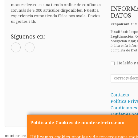
monteselectro es una tienda online de confianza
INFORMA
con más de 8.000 artículos disponibles. Nuestra
DATOS
experiencia como tienda física nos avala. Envíos
urgentes 24h.
Responsable
: M
Finalidad
: Respo
Síguenos en:
Legitimación
: C
obligación legal;
indica en la infor
completa de Prot
He leído y 
Contacto
Política Pri
Condiciones
¿Quienes So
Política de Cookies de monteselectro.com
monteselectro.com © 2026
Utilizamos cookies propias y de terceros para mej