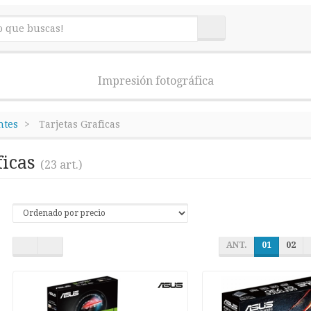
Impresión fotográfica
tes
Tarjetas Graficas
ficas
(23 art.)
ANT.
01
02