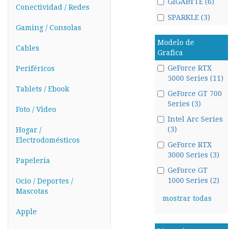
GIGABYTE (6)
Conectividad / Redes
SPARKLE (3)
Gaming / Consolas
Modelo de
Cables
Grafica
GeForce RTX
Periféricos
5000 Series (11)
Tablets / Ebook
GeForce GT 700
Series (3)
Foto / Video
Intel Arc Series
(3)
Hogar /
Electrodomésticos
GeForce RTX
3000 Series (3)
Papelería
GeForce GT
1000 Series (2)
Ocio / Deportes /
Mascotas
mostrar todas
Apple