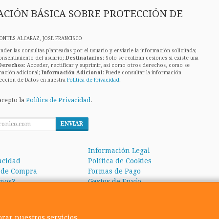
CIÓN BÁSICA SOBRE PROTECCIÓN DE
ONTES ALCARAZ, JOSE FRANCISCO
nder las consultas planteadas por el usuario y enviarle la información solicitada;
onsentimiento del usuario;
Destinatarios
: Solo se realizan cesiones si existe una
Derechos
: Acceder, rectificar y suprimir, así como otros derechos, como se
mación adicional;
Información Adicional
: Puede consultar la información
ección de Datos en nuestra
Política de Privacidad
.
acepto la
Política de Privacidad
.
ENVIAR
Información Legal
vacidad
Política de Cookies
 de Compra
Formas de Pago
mos?
Gastos de Envío
orar nuestros servicios.