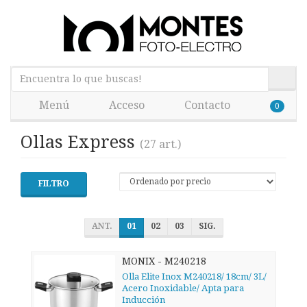
Menú
Acceso
Contacto
0
Ollas Express
(27 art.)
FILTRO
ANT.
01
02
03
SIG.
MONIX - M240218
Olla Elite Inox M240218/ 18cm/ 3L/
Acero Inoxidable/ Apta para
Inducción