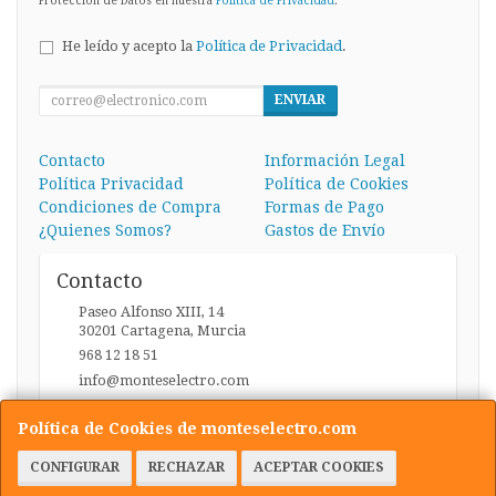
Protección de Datos en nuestra
Política de Privacidad
.
He leído y acepto la
Política de Privacidad
.
ENVIAR
Contacto
Información Legal
Política Privacidad
Política de Cookies
Condiciones de Compra
Formas de Pago
¿Quienes Somos?
Gastos de Envío
Contacto
Paseo Alfonso XIII, 14
30201
Cartagena
,
Murcia
968 12 18 51
info@monteselectro.com
Política de Cookies de monteselectro.com
Horario
CONFIGURAR
RECHAZAR
ACEPTAR COOKIES
Lunes a Viernes: 09:45-14:00 y 17:00-20:30 / Sábados: