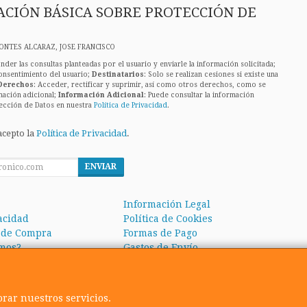
CIÓN BÁSICA SOBRE PROTECCIÓN DE
ONTES ALCARAZ, JOSE FRANCISCO
nder las consultas planteadas por el usuario y enviarle la información solicitada;
onsentimiento del usuario;
Destinatarios
: Solo se realizan cesiones si existe una
Derechos
: Acceder, rectificar y suprimir, así como otros derechos, como se
mación adicional;
Información Adicional
: Puede consultar la información
ección de Datos en nuestra
Política de Privacidad
.
acepto la
Política de Privacidad
.
ENVIAR
Información Legal
vacidad
Política de Cookies
 de Compra
Formas de Pago
mos?
Gastos de Envío
orar nuestros servicios.