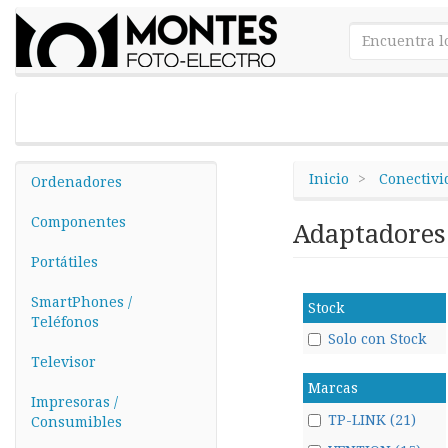
Inicio
Conectivi
Ordenadores
Componentes
Adaptadore
Portátiles
SmartPhones /
Stock
Teléfonos
Solo con Stock
Televisor
Marcas
Impresoras /
TP-LINK (21)
Consumibles