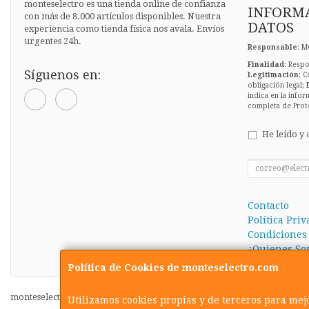
monteselectro es una tienda online de confianza
INFORMA
con más de 8.000 artículos disponibles. Nuestra
DATOS
experiencia como tienda física nos avala. Envíos
urgentes 24h.
Responsable
: M
Finalidad
: Respo
Síguenos en:
Legitimación
: C
obligación legal;
indica en la infor
completa de Prot
He leído y 
Contacto
Política Pri
Condiciones
¿Quienes So
Política de Cookies de monteselectro.com
monteselectro.com © 2026
Utilizamos cookies propias y de terceros para mej