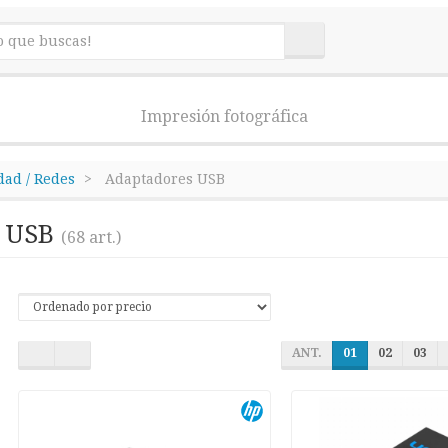
Impresión fotográfica
dad / Redes
Adaptadores USB
s USB
(68 art.)
ANT.
01
02
03