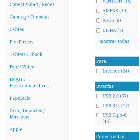
VENTION (15)
Conectividad / Redes
AISENS (10)
Gaming / Consolas
ASUS (8)
Cables
DLINK (7)
mostrar todas
Periféricos
Tablets / Ebook
Para
Foto / Video
Interior (24)
Hogar /
Electrodomésticos
Interfaz
USB 2.0 (37)
Papelería
USB 3.0 (17)
Ocio / Deportes /
USB Tipo-C
Mascotas
(15)
Apple
Conectividad