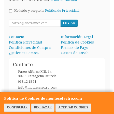
Protección de Datos en nuestra
Política de Privacidad
.
He leído y acepto la
Política de Privacidad
.
ENVIAR
Contacto
Información Legal
Política Privacidad
Política de Cookies
Condiciones de Compra
Formas de Pago
¿Quienes Somos?
Gastos de Envío
Contacto
Paseo Alfonso XIII, 14
30201
Cartagena
,
Murcia
968 12 18 51
info@monteselectro.com
Política de Cookies de monteselectro.com
Horario
CONFIGURAR
RECHAZAR
ACEPTAR COOKIES
Lunes a Viernes: 09:45-14:00 y 17:00-20:30 / Sábados: