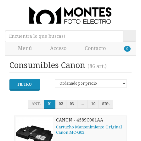
Menú
Acceso
Contacto
0
Consumibles Canon
(86 art.)
FILTRO
ANT.
01
02
03
...
10
SIG.
CANON - 4589C001AA
Cartucho Mantenimiento Original
Canon MC-G02