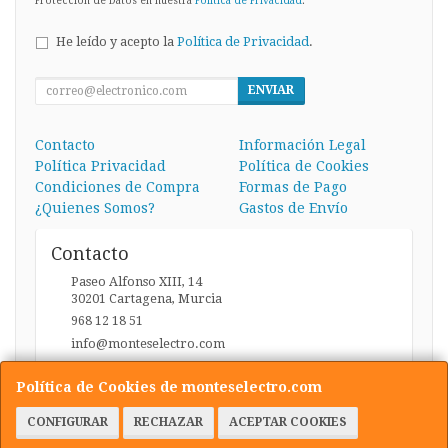
Protección de Datos en nuestra
Política de Privacidad
.
He leído y acepto la
Política de Privacidad
.
ENVIAR
Contacto
Información Legal
Política Privacidad
Política de Cookies
Condiciones de Compra
Formas de Pago
¿Quienes Somos?
Gastos de Envío
Contacto
Paseo Alfonso XIII, 14
30201
Cartagena
,
Murcia
968 12 18 51
info@monteselectro.com
Política de Cookies de monteselectro.com
Horario
CONFIGURAR
RECHAZAR
ACEPTAR COOKIES
Lunes a Viernes: 09:45-14:00 y 17:00-20:30 / Sábados: