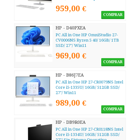
959,00 €
COMPRAR
HP - D40PXEA
PC All in One HP OmniStudio 27-
CV0006NS Ryzen 5 40/ 16GB/ 1TB
SSD/ 27"/ Win11
969,00 €
COMPRAR
HP - B86J7EA
PC All in One HP 27-CR0079NS Intel
Core i5-1335U/ 16GB/ 512GB SSD/
27"/ Win11
989,00 €
COMPRAR
HP - DB9R0EA
PC All in One HP 27-CR0118NS Intel
Core i5-1334U/ 16GB/ 512GB SSD/
27"/ Sin Sistema Operativo