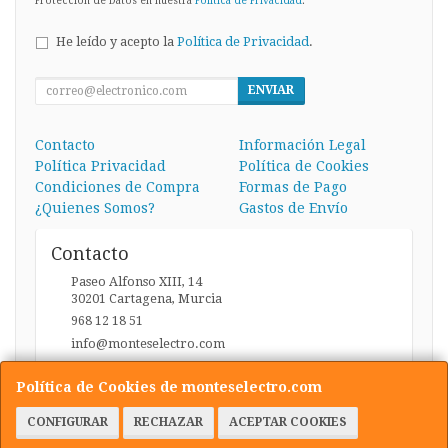
Protección de Datos en nuestra
Política de Privacidad
.
He leído y acepto la
Política de Privacidad
.
ENVIAR
Contacto
Información Legal
Política Privacidad
Política de Cookies
Condiciones de Compra
Formas de Pago
¿Quienes Somos?
Gastos de Envío
Contacto
Paseo Alfonso XIII, 14
30201
Cartagena
,
Murcia
968 12 18 51
info@monteselectro.com
Política de Cookies de monteselectro.com
Horario
CONFIGURAR
RECHAZAR
ACEPTAR COOKIES
Lunes a Viernes: 09:45-14:00 y 17:00-20:30 / Sábados: