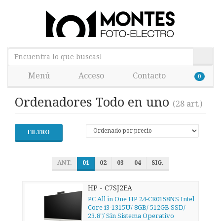
Menú
Acceso
Contacto
0
Ordenadores Todo en uno
(28 art.)
FILTRO
ANT.
01
02
03
04
SIG.
HP - C7SJ2EA
PC All in One HP 24-CR0158NS Intel
Core i3-1315U/ 8GB/ 512GB SSD/
23.8"/ Sin Sistema Operativo