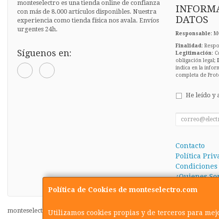
monteselectro es una tienda online de confianza
INFORMA
con más de 8.000 artículos disponibles. Nuestra
DATOS
experiencia como tienda física nos avala. Envíos
urgentes 24h.
Responsable
: M
Finalidad
: Respo
Síguenos en:
Legitimación
: C
obligación legal;
indica en la infor
completa de Prot
He leído y 
Contacto
Política Pri
Condiciones
¿Quienes So
Política de Cookies de monteselectro.com
monteselectro.com © 2026
Utilizamos cookies propias y de terceros para mej