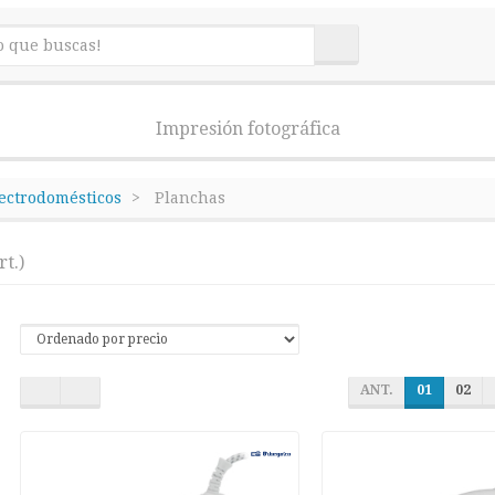
Impresión fotográfica
lectrodomésticos
Planchas
rt.)
ANT.
01
02