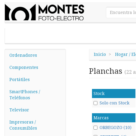
Inicio
Hogar / E
Ordenadores
Componentes
Planchas
(22 a
Portátiles
SmartPhones /
Stock
Teléfonos
Solo con Stock
Televisor
Marcas
Impresoras /
ORBEGOZO (10)
Consumibles