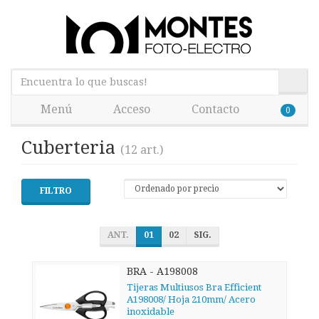
Menú
Acceso
Contacto
0
Cuberteria
(12 art.)
FILTRO
ANT.
01
02
SIG.
BRA - A198008
Tijeras Multiusos Bra Efficient
A198008/ Hoja 210mm/ Acero
inoxidable