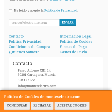
Protección de Datos en nuestra
Política de Privacidad
.
He leído y acepto la
Política de Privacidad
.
ENVIAR
Contacto
Información Legal
Política Privacidad
Política de Cookies
Condiciones de Compra
Formas de Pago
¿Quienes Somos?
Gastos de Envío
Contacto
Paseo Alfonso XIII, 14
30201
Cartagena
,
Murcia
968 12 18 51
info@monteselectro.com
Política de Cookies de monteselectro.com
Horario
CONFIGURAR
RECHAZAR
ACEPTAR COOKIES
Lunes a Viernes: 09:45-14:00 y 17:00-20:30 / Sábados: