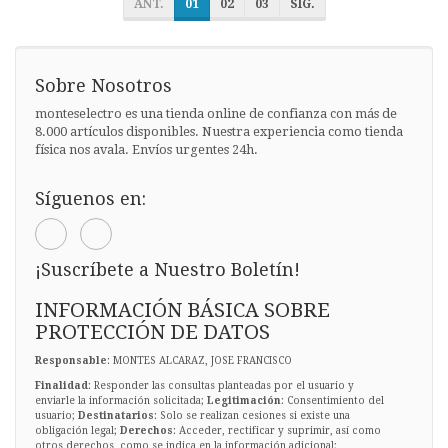
ANT.
01
02
03
SIG.
Sobre Nosotros
monteselectro es una tienda online de confianza con más de
8.000 artículos disponibles. Nuestra experiencia como tienda
física nos avala. Envíos urgentes 24h.
Síguenos en:
¡Suscríbete a Nuestro Boletín!
INFORMACIÓN BÁSICA SOBRE
PROTECCIÓN DE DATOS
Responsable
: MONTES ALCARAZ, JOSE FRANCISCO
Finalidad
: Responder las consultas planteadas por el usuario y
enviarle la información solicitada;
Legitimación
: Consentimiento del
usuario;
Destinatarios
: Solo se realizan cesiones si existe una
obligación legal;
Derechos
: Acceder, rectificar y suprimir, así como
otros derechos, como se indica en la información adicional;