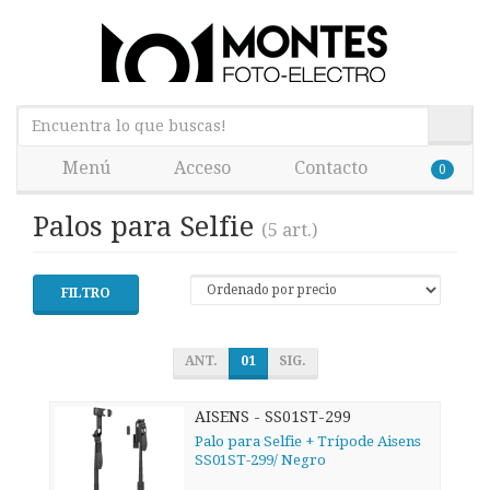
Menú
Acceso
Contacto
0
Palos para Selfie
(5 art.)
FILTRO
ANT.
01
SIG.
AISENS - SS01ST-299
Palo para Selfie + Trípode Aisens
SS01ST-299/ Negro