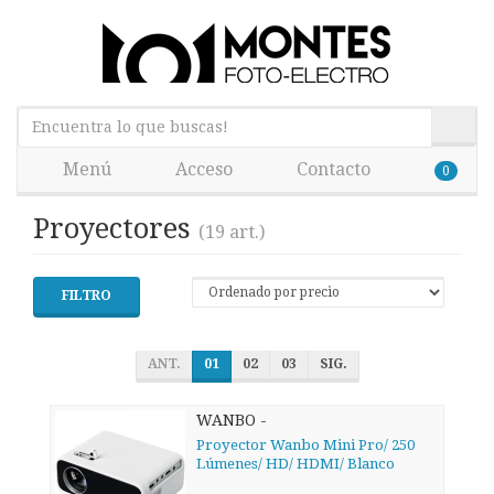
Menú
Acceso
Contacto
0
Proyectores
(19 art.)
FILTRO
ANT.
01
02
03
SIG.
WANBO -
Proyector Wanbo Mini Pro/ 250
Lúmenes/ HD/ HDMI/ Blanco