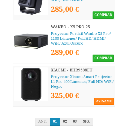
285,00 €
COMPRAR
WANBO - X5 PRO 25
Proyector Portátil Wanbo X5 Pro/
1100 Lúmenes/ Full HD/ HDMI/
WiFi/ Azul Oscuro
289,00 €
COMPRAR
XIAOMI - BHR9588EU
Proyector Xiaomi Smart Projector
L1 Pro 400 Lúmenes/ Full HD/ WiFi/
Negro
325,00 €
AVÍSAME
ANT.
01
02
03
SIG.