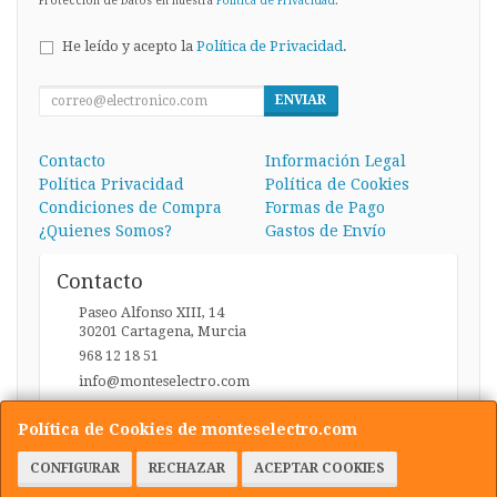
Protección de Datos en nuestra
Política de Privacidad
.
He leído y acepto la
Política de Privacidad
.
ENVIAR
Contacto
Información Legal
Política Privacidad
Política de Cookies
Condiciones de Compra
Formas de Pago
¿Quienes Somos?
Gastos de Envío
Contacto
Paseo Alfonso XIII, 14
30201
Cartagena
,
Murcia
968 12 18 51
info@monteselectro.com
Política de Cookies de monteselectro.com
Horario
CONFIGURAR
RECHAZAR
ACEPTAR COOKIES
Lunes a Viernes: 09:45-14:00 y 17:00-20:30 / Sábados: