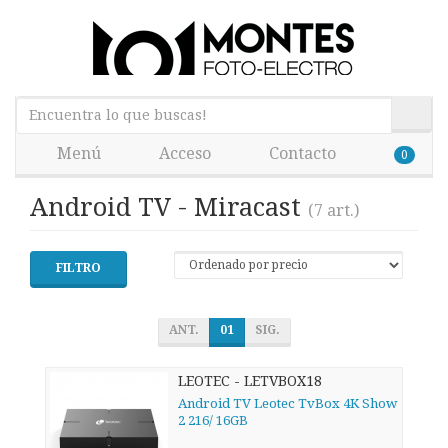
Menú
Acceso
Contacto
0
Android TV - Miracast
(7 art.)
FILTRO
ANT.
01
SIG.
LEOTEC - LETVBOX18
Android TV Leotec TvBox 4K Show
2 216/ 16GB