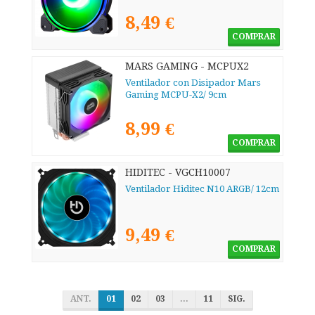
8,49 €
COMPRAR
MARS GAMING - MCPUX2
Ventilador con Disipador Mars
Gaming MCPU-X2/ 9cm
8,99 €
COMPRAR
HIDITEC - VGCH10007
Ventilador Hiditec N10 ARGB/ 12cm
9,49 €
COMPRAR
ANT.
01
02
03
...
11
SIG.