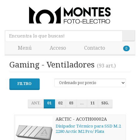
Menú
Acceso
Contacto
0
Gaming - Ventiladores
(93 art.)
FILTRO
ANT.
01
02
03
...
11
SIG.
ARCTIC - ACOTH00002A
Disipador Térmico para SSD M.2
2280 Arctic M2 Pro/ Plata