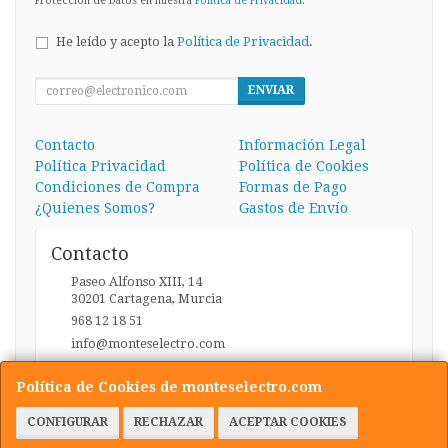
Protección de Datos en nuestra
Política de Privacidad
.
He leído y acepto la
Política de Privacidad
.
ENVIAR
Contacto
Información Legal
Política Privacidad
Política de Cookies
Condiciones de Compra
Formas de Pago
¿Quienes Somos?
Gastos de Envío
Contacto
Paseo Alfonso XIII, 14
30201
Cartagena
,
Murcia
968 12 18 51
info@monteselectro.com
Política de Cookies de monteselectro.com
Horario
CONFIGURAR
RECHAZAR
ACEPTAR COOKIES
Lunes a Viernes: 09:45-14:00 y 17:00-20:30 / Sábados: