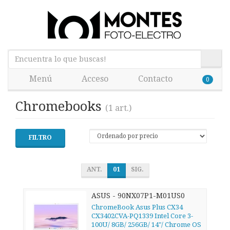
Menú
Acceso
Contacto
0
Chromebooks
(1 art.)
FILTRO
ANT.
01
SIG.
ASUS - 90NX07P1-M01US0
ChromeBook Asus Plus CX34
CX3402CVA-PQ1339 Intel Core 3-
100U/ 8GB/ 256GB/ 14"/ Chrome OS