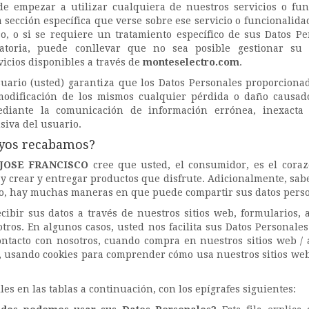
e empezar a utilizar cualquiera de nuestros servicios o funci
 sección específica que verse sobre ese servicio o funcionalida
o, o si se requiere un tratamiento específico de sus Datos Per
atoria, puede conllevar que no sea posible gestionar su
vicios disponibles a través de
monteselectro.com
.
suario (usted) garantiza que los Datos Personales proporcionad
odificación de los mismos cualquier pérdida o daño causado
ediante la comunicación de información errónea, inexacta 
siva del usuario.
uyos recabamos?
JOSE FRANCISCO
cree que usted, el consumidor, es el cora
y crear y entregar productos que disfrute. Adicionalmente, sa
to, hay muchas maneras en que puede compartir sus datos perso
ibir sus datos a través de nuestros sitios web, formularios, a
 otros. En algunos casos, usted nos facilita sus Datos Personal
tacto con nosotros, cuando compra en nuestros sitios web / a
, usando cookies para comprender cómo usa nuestros sitios web) 
es en las tablas a continuación, con los epígrafes siguientes: