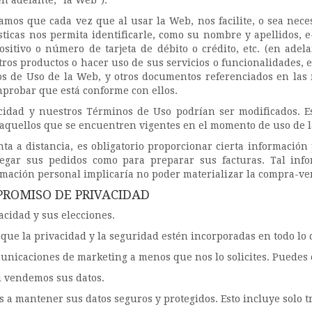
n adelante, "la Web").
amos que cada vez que al usar la Web, nos facilite, o sea nec
sticas nos permita identificarle, como su nombre y apellidos, 
positivo o número de tarjeta de débito o crédito, etc. (en adel
os productos o hacer uso de sus servicios o funcionalidades, est
os de Uso de la Web, y otros documentos referenciados en la
mprobar que está conforme con ellos.
vacidad y nuestros Términos de Uso podrían ser modificados. E
 aquellos que se encuentren vigentes en el momento de uso de 
nta a distancia, es obligatorio proporcionar cierta información
egar sus pedidos como para preparar sus facturas. Tal info
rmación personal implicaría no poder materializar la compra-ve
PROMISO DE PRIVACIDAD
acidad y sus elecciones.
que la privacidad y la seguridad estén incorporadas en todo lo
unicaciones de marketing a menos que nos lo solicites. Puede
i vendemos sus datos.
a mantener sus datos seguros y protegidos. Esto incluye solo tr