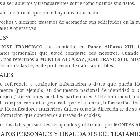
a ser abiertos y transparentes sobre cómo usamos sus datos.
datos de formas que no le hayamos informado.
echos y siempre tratamos de acomodar sus solicitudes en la m
les y operativas.
OS?
 JOSE FRANCISCO
con domicilio en
Paseo Alfonso XIII, 
datos personales que usted comparte con nosotros. Cuando
", nos referimos a
MONTES ALCARAZ, JOSE FRANCISCO
.
MON
efectos de las leyes de protección de datos aplicables.
NALES
e referencia a cualquier información o datos que pueda ide
amente (por ejemplo, su documento nacional de identidad o D.
ónico / direcciones postales particulares / teléfono móvil, 
de compra, contenido generado por el usuario, información finan
r identificadores numéricos únicos como la dirección IP de su 
nformación que obtenemos a través de cookies.
dos los datos personales recopilados y utilizados por
MONTES AL
 DATOS PERSONALES Y FINALIDADES DEL TRATAMI