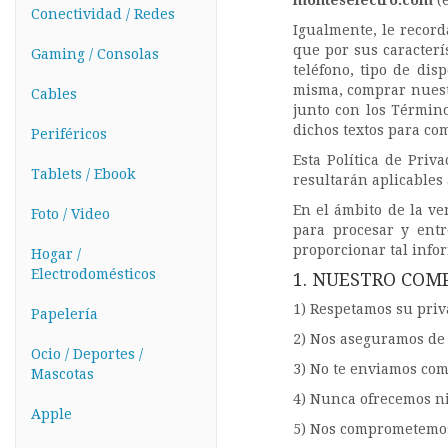
monteselectro.com
(e
Conectividad / Redes
Igualmente, le record
que por sus caracterí
Gaming / Consolas
teléfono, tipo de dis
misma, comprar nuestr
Cables
junto con los Términ
dichos textos para co
Periféricos
Esta Política de Pri
Tablets / Ebook
resultarán aplicables
En el ámbito de la ve
Foto / Video
para procesar y entr
proporcionar tal info
Hogar /
Electrodomésticos
1. NUESTRO COM
1) Respetamos su priv
Papelería
2) Nos aseguramos de 
Ocio / Deportes /
3) No te enviamos com
Mascotas
4) Nunca ofrecemos n
Apple
5) Nos comprometemos 