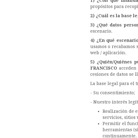
1) ¿Con qué finalid
propósitos para recopi
2) ¿Cuál es la base l
3) ¿Qué datos perso
escenario.
4) ¿En qué escenari
usamos o recabamos su
web / aplicación.
5) ¿Quién/Quiénes p
FRANCISCO
acceden 
cesiones de datos se l
La base legal para el 
- Su consentimiento;
- Nuestro interés legí
Realización de e
servicios, sitios
Permitir el func
herramientas (si
continuamente.