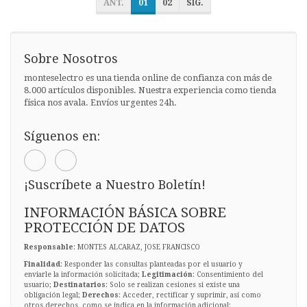
ANT.
01
02
SIG.
Sobre Nosotros
monteselectro es una tienda online de confianza con más de
8.000 artículos disponibles. Nuestra experiencia como tienda
física nos avala. Envíos urgentes 24h.
Síguenos en:
¡Suscríbete a Nuestro Boletín!
INFORMACIÓN BÁSICA SOBRE
PROTECCIÓN DE DATOS
Responsable
: MONTES ALCARAZ, JOSE FRANCISCO
Finalidad
: Responder las consultas planteadas por el usuario y
enviarle la información solicitada;
Legitimación
: Consentimiento del
usuario;
Destinatarios
: Solo se realizan cesiones si existe una
obligación legal;
Derechos
: Acceder, rectificar y suprimir, así como
otros derechos, como se indica en la información adicional;