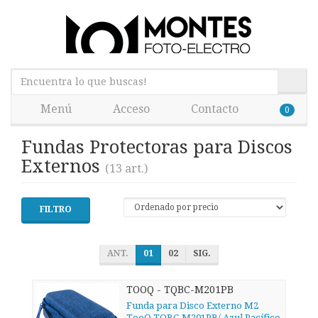
Menú
Acceso
Contacto
0
Fundas Protectoras para Discos
Externos
(13 art.)
FILTRO
ANT.
01
02
SIG.
TOOQ - TQBC-M201PB
Funda para Disco Externo M2
TooQ TQBC-M201PB/ Azul Pacífico