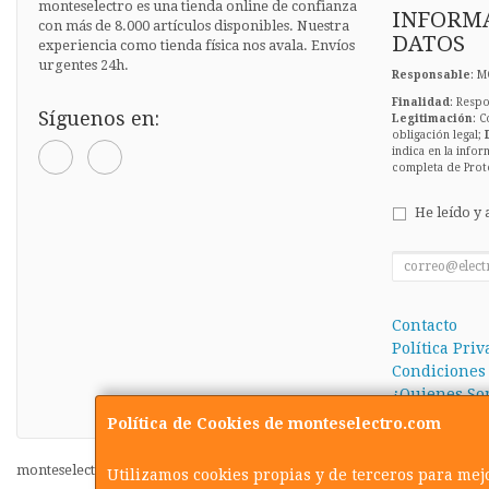
monteselectro es una tienda online de confianza
INFORMA
con más de 8.000 artículos disponibles. Nuestra
DATOS
experiencia como tienda física nos avala. Envíos
urgentes 24h.
Responsable
: M
Finalidad
: Respo
Síguenos en:
Legitimación
: C
obligación legal;
indica en la infor
completa de Prot
He leído y 
Contacto
Política Pri
Condiciones
¿Quienes So
Política de Cookies de monteselectro.com
monteselectro.com © 2026
Utilizamos cookies propias y de terceros para mej