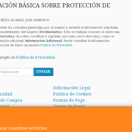
CIÓN BÁSICA SOBRE PROTECCIÓN DE
ONTES ALCARAZ, JOSE FRANCISCO
nder las consultas planteadas por el usuario y enviarle la información solicitada;
onsentimiento del usuario;
Destinatarios
: Solo se realizan cesiones si existe una
Derechos
: Acceder, rectificar y suprimir, así como otros derechos, como se
mación adicional;
Información Adicional
: Puede consultar la información
ección de Datos en nuestra
Política de Privacidad
.
acepto la
Política de Privacidad
.
ENVIAR
Información Legal
vacidad
Política de Cookies
 de Compra
Formas de Pago
mos?
Gastos de Envío
orar nuestros servicios.