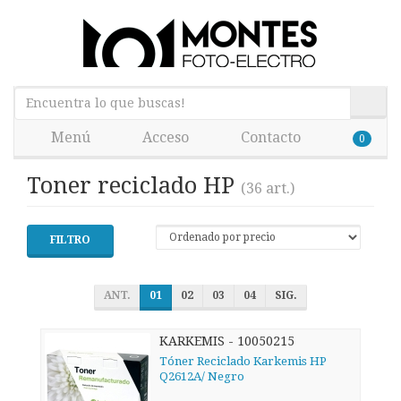
Menú
Acceso
Contacto
0
Toner reciclado HP
(36 art.)
FILTRO
ANT.
01
02
03
04
SIG.
KARKEMIS - 10050215
Tóner Reciclado Karkemis HP
Q2612A/ Negro