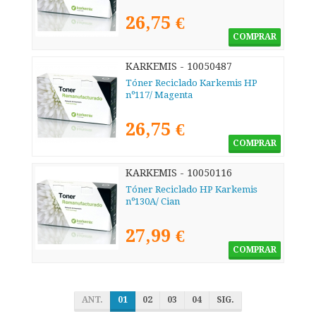
26,75 €
COMPRAR
KARKEMIS - 10050487
Tóner Reciclado Karkemis HP
nº117/ Magenta
26,75 €
COMPRAR
KARKEMIS - 10050116
Tóner Reciclado HP Karkemis
nº130A/ Cian
27,99 €
COMPRAR
ANT.
01
02
03
04
SIG.