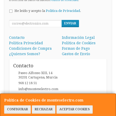
Protección de Datos en nuestra
Política de Privacidad
.
He leído y acepto la
Política de Privacidad
.
ENVIAR
Contacto
Información Legal
Política Privacidad
Política de Cookies
Condiciones de Compra
Formas de Pago
¿Quienes Somos?
Gastos de Envío
Contacto
Paseo Alfonso XIII, 14
30201
Cartagena
,
Murcia
968 12 18 51
info@monteselectro.com
Política de Cookies de monteselectro.com
Horario
CONFIGURAR
RECHAZAR
ACEPTAR COOKIES
Lunes a Viernes: 09:45-14:00 y 17:00-20:30 / Sábados: