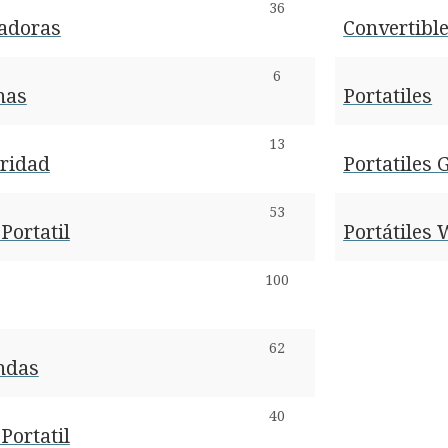
36
radoras
Convertible
6
nas
Portatiles
13
uridad
Portatiles
53
Portatil
Portátiles
100
62
ndas
40
Portatil