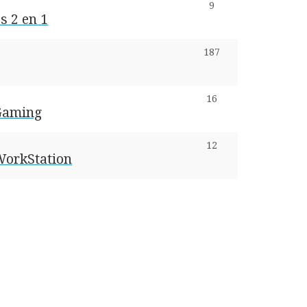
9
s 2 en 1
187
16
 Gaming
12
 WorkStation