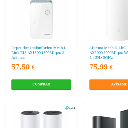
Repetidor Inalámbrico Mesh D-
Sistema Mesh D-Link 
Link E15 AX1500 1500Mbps/ 2
AX3000 3000Mbps/ Wi
Antenas
2.4GHz 5GHz
57,50 €
75,99 €
COMPRAR
AVÍSAME