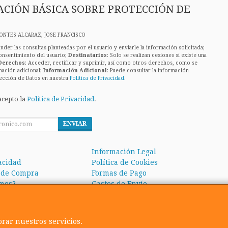
CIÓN BÁSICA SOBRE PROTECCIÓN DE
ONTES ALCARAZ, JOSE FRANCISCO
nder las consultas planteadas por el usuario y enviarle la información solicitada;
onsentimiento del usuario;
Destinatarios
: Solo se realizan cesiones si existe una
Derechos
: Acceder, rectificar y suprimir, así como otros derechos, como se
mación adicional;
Información Adicional
: Puede consultar la información
ección de Datos en nuestra
Política de Privacidad
.
acepto la
Política de Privacidad
.
ENVIAR
Información Legal
vacidad
Política de Cookies
 de Compra
Formas de Pago
mos?
Gastos de Envío
orar nuestros servicios.