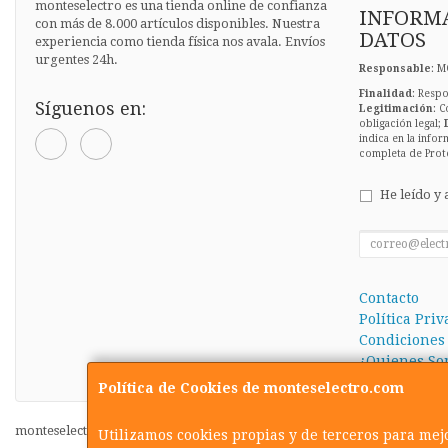
monteselectro es una tienda online de confianza
INFORMA
con más de 8.000 artículos disponibles. Nuestra
DATOS
experiencia como tienda física nos avala. Envíos
urgentes 24h.
Responsable
: M
Finalidad
: Respo
Síguenos en:
Legitimación
: C
obligación legal;
indica en la infor
completa de Prot
He leído y 
Contacto
Política Pri
Condiciones
¿Quienes So
Política de Cookies de monteselectro.com
monteselectro.com © 2026
Utilizamos cookies propias y de terceros para mej