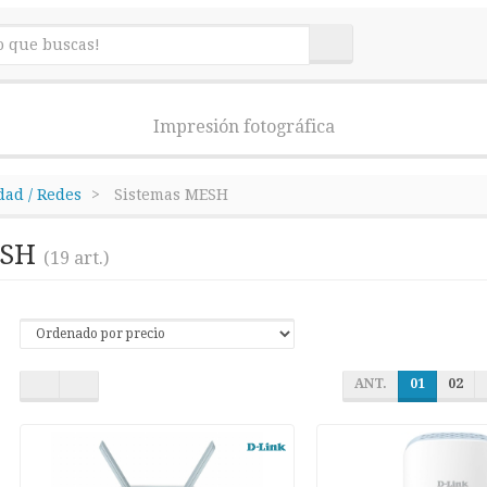
Impresión fotográfica
dad / Redes
Sistemas MESH
ESH
(19 art.)
ANT.
01
02