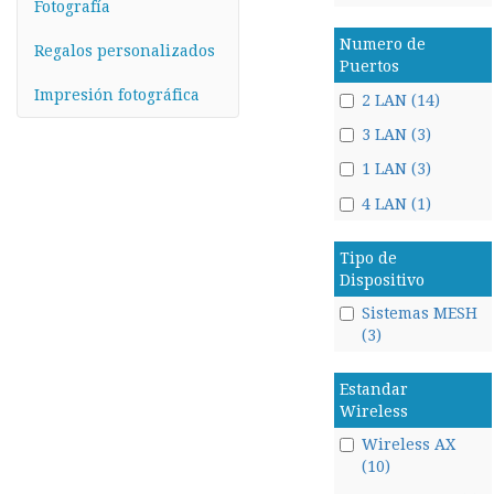
Fotografía
Numero de
Regalos personalizados
Puertos
Impresión fotográfica
2 LAN (14)
3 LAN (3)
1 LAN (3)
4 LAN (1)
Tipo de
Dispositivo
Sistemas MESH
(3)
Estandar
Wireless
Wireless AX
(10)