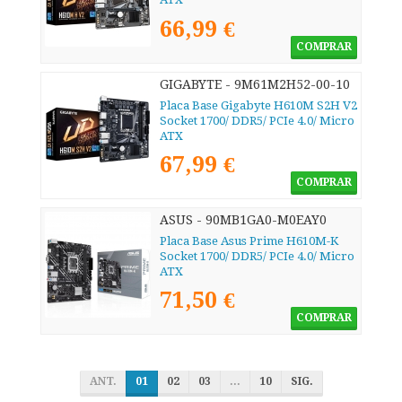
66,99 €
COMPRAR
GIGABYTE - 9M61M2H52-00-10
Placa Base Gigabyte H610M S2H V2
Socket 1700/ DDR5/ PCIe 4.0/ Micro
ATX
67,99 €
COMPRAR
ASUS - 90MB1GA0-M0EAY0
Placa Base Asus Prime H610M-K
Socket 1700/ DDR5/ PCIe 4.0/ Micro
ATX
71,50 €
COMPRAR
ANT.
01
02
03
...
10
SIG.