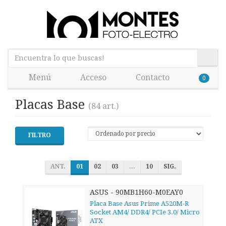
Menú
Acceso
Contacto
0
Placas Base
(84 art.)
FILTRO
ANT.
01
02
03
...
10
SIG.
ASUS - 90MB1H60-M0EAY0
Placa Base Asus Prime A520M-R
Socket AM4/ DDR4/ PCIe 3.0/ Micro
ATX