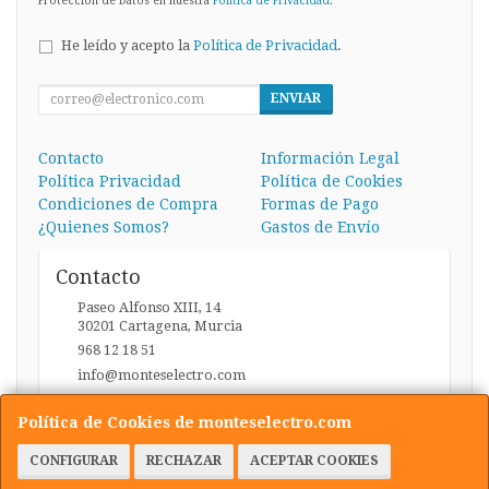
Protección de Datos en nuestra
Política de Privacidad
.
He leído y acepto la
Política de Privacidad
.
ENVIAR
Contacto
Información Legal
Política Privacidad
Política de Cookies
Condiciones de Compra
Formas de Pago
¿Quienes Somos?
Gastos de Envío
Contacto
Paseo Alfonso XIII, 14
30201
Cartagena
,
Murcia
968 12 18 51
info@monteselectro.com
Política de Cookies de monteselectro.com
Horario
CONFIGURAR
RECHAZAR
ACEPTAR COOKIES
Lunes a Viernes: 09:45-14:00 y 17:00-20:30 / Sábados: