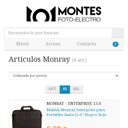
Menú
Acceso
Contacto
0
Artículos Monray
(8 art.)
ANT.
01
SIG.
MONRAY - ENTERPRISE 15.6
Maletín Monray Enterprise para
Portátiles hasta 15.6"/ Negro/ Rojo