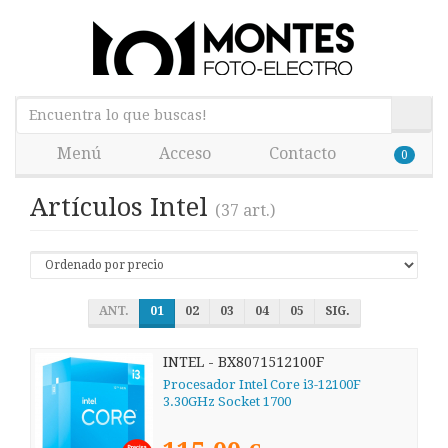
Menú
Acceso
Contacto
0
Artículos Intel
(37 art.)
ANT.
01
02
03
04
05
SIG.
INTEL - BX8071512100F
Procesador Intel Core i3-12100F
3.30GHz Socket 1700