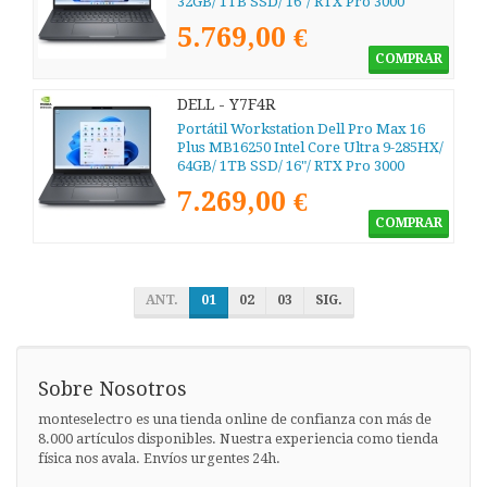
32GB/ 1TB SSD/ 16"/ RTX Pro 3000
Blackwell/ Win11 Pro
5.769,00 €
COMPRAR
DELL - Y7F4R
Portátil Workstation Dell Pro Max 16
Plus MB16250 Intel Core Ultra 9-285HX/
64GB/ 1TB SSD/ 16"/ RTX Pro 3000
Blackwell/ Win11 Pro
7.269,00 €
COMPRAR
ANT.
01
02
03
SIG.
Sobre Nosotros
monteselectro es una tienda online de confianza con más de
8.000 artículos disponibles. Nuestra experiencia como tienda
física nos avala. Envíos urgentes 24h.