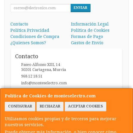
ENVIAR
Contacto
Información Legal
Política Privacidad
Política de Cookies
Condiciones de Compra
Formas de Pago
¿Quienes Somos?
Gastos de Envío
Contacto
Paseo Alfonso XIII, 14
30201
Cartagena
,
Murcia
968 12 18 51
info@monteselectro.com
Política de Cookies de monteselectro.com
Horario
CONFIGURAR
RECHAZAR
ACEPTAR COOKIES
Lunes a Viernes: 09:45-14:00 y 17:00-20:30 / Sábados:
09:45-14:00
Utilizamos cookies propias y de terceros para mejorar
nuestros servicios.
Puede obtener más información, o bien conocer cómo