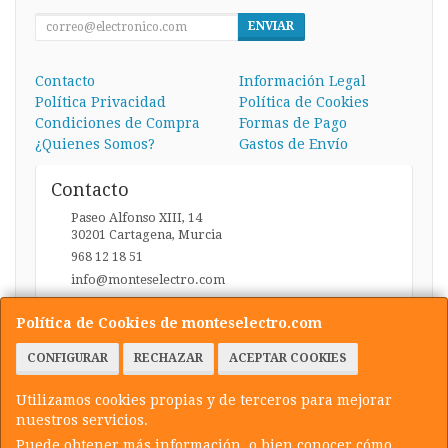
ENVIAR
Contacto
Información Legal
Política Privacidad
Política de Cookies
Condiciones de Compra
Formas de Pago
¿Quienes Somos?
Gastos de Envío
Contacto
Paseo Alfonso XIII, 14
30201
Cartagena
,
Murcia
968 12 18 51
info@monteselectro.com
Política de Cookies de monteselectro.com
Horario
CONFIGURAR
RECHAZAR
ACEPTAR COOKIES
Lunes a Viernes: 09:45-14:00 y 17:00-20:30 / Sábados:
09:45-14:00
Utilizamos cookies propias y de terceros para mejorar
nuestros servicios.
Puede obtener más información, o bien conocer cómo