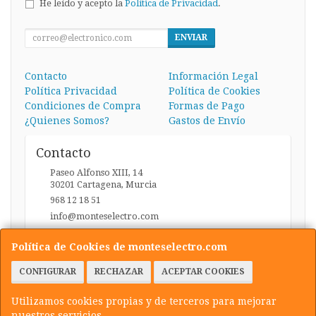
He leído y acepto la
Política de Privacidad
.
ENVIAR
Contacto
Información Legal
Política Privacidad
Política de Cookies
Condiciones de Compra
Formas de Pago
¿Quienes Somos?
Gastos de Envío
Contacto
Paseo Alfonso XIII, 14
30201
Cartagena
,
Murcia
968 12 18 51
info@monteselectro.com
Política de Cookies de monteselectro.com
Horario
CONFIGURAR
RECHAZAR
ACEPTAR COOKIES
Lunes a Viernes: 09:45-14:00 y 17:00-20:30 / Sábados:
09:45-14:00
Utilizamos cookies propias y de terceros para mejorar
nuestros servicios.