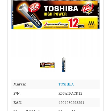
Marca:
TOSHIBA
P/N:
R03ATPACK12
EAN:
4904530593291