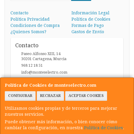
Contacto
Información Legal
Política Privacidad
Política de Cookies
Condiciones de Compra
Formas de Pago
¿Quienes Somos?
Gastos de Envío
Contacto
Paseo Alfonso XIII, 14
30201
Cartagena
,
Murcia
968 12 18 51
info@monteselectro.com
Política de Cookies de monteselectro.com
Horario
CONFIGURAR
RECHAZAR
ACEPTAR COOKIES
Lunes a Viernes: 09:45-14:00 y 17:00-20:30 / Sábados:
09:45-14:00
Utilizamos cookies propias y de terceros para mejorar
nuestros servicios.
Puede obtener más información, o bien conocer cómo
cambiar la configuración, en nuestra
Política de Cookies
.
, , , , España. - C.I.F.: 22949558C - Tfno: