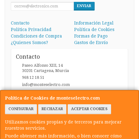
ENVIAR
Contacto
Información Legal
Política Privacidad
Política de Cookies
Condiciones de Compra
Formas de Pago
¿Quienes Somos?
Gastos de Envío
Contacto
Paseo Alfonso XIII, 14
30201
Cartagena
,
Murcia
968 12 18 51
info@monteselectro.com
Política de Cookies de monteselectro.com
Horario
CONFIGURAR
RECHAZAR
ACEPTAR COOKIES
Lunes a Viernes: 09:45-14:00 y 17:00-20:30 / Sábados:
09:45-14:00
Utilizamos cookies propias y de terceros para mejorar
nuestros servicios.
Puede obtener más información, o bien conocer cómo