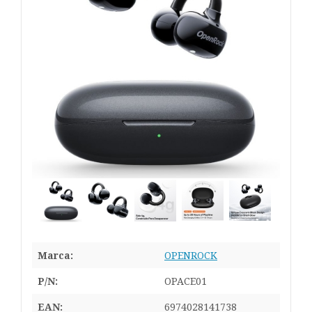
Marca:
OPENROCK
P/N:
OPACE01
EAN:
6974028141738