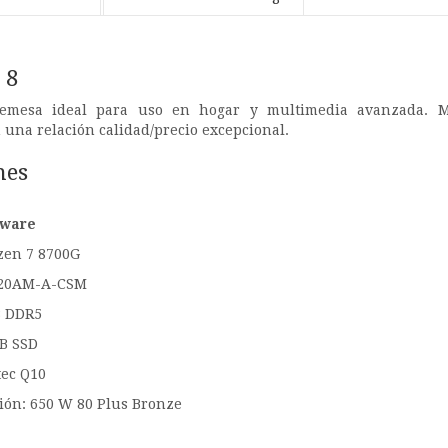
 8
emesa ideal para uso en hogar y multimedia avanzada. M
una relación calidad/precio excepcional.
nes
dware
zen 7 8700G
620AM-A-CSM
B DDR5
B SSD
tec Q10
ión: 650 W 80 Plus Bronze