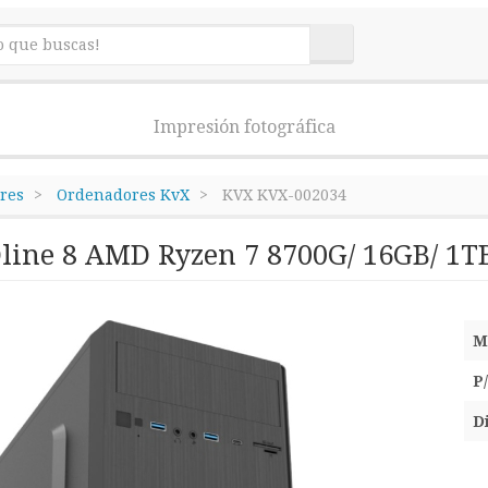
Impresión fotográfica
res
Ordenadores KvX
KVX KVX-002034
ine 8 AMD Ryzen 7 8700G/ 16GB/ 1TB
M
P
D