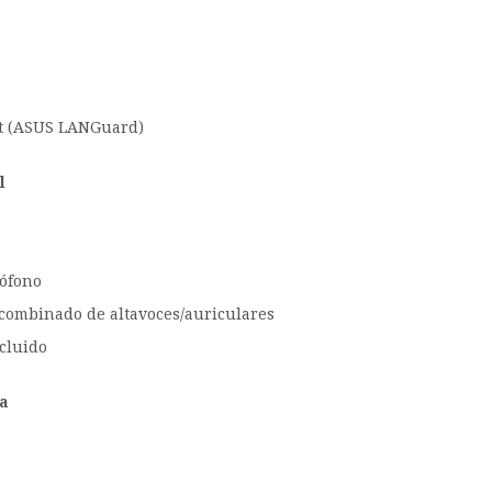
et (ASUS LANGuard)
l
rófono
 combinado de altavoces/auriculares
ncluido
ra