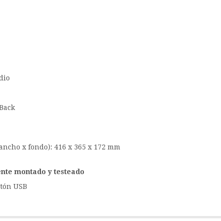
dio
hBack
ancho x fondo): 416 x 365 x 172 mm
nte montado y testeado
atón USB