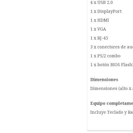
4 x USB 2.0
1 x DisplayPort
1 x HDMI
1 x VGA
1 x RJ-45
3 x conectores de au
1 x PS/2 combo
1 x botón BIOS Flas
Dimensiones
Dimensiones (alto x 
Equipo completame
Incluye Teclado y R