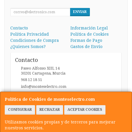
ENVIAR
Contacto
Información Legal
Política Privacidad
Política de Cookies
Condiciones de Compra
Formas de Pago
¿Quienes Somos?
Gastos de Envío
Contacto
Paseo Alfonso XIII, 14
30201
Cartagena
,
Murcia
968 12 18 51
info@monteselectro.com
Política de Cookies de monteselectro.com
Horario
CONFIGURAR
RECHAZAR
ACEPTAR COOKIES
Lunes a Viernes: 09:45-14:00 y 17:00-20:30 / Sábados:
09:45-14:00
Utilizamos cookies propias y de terceros para mejorar
nuestros servicios.