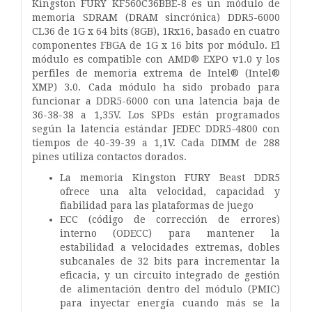
Kingston FURY KF560C36BBE-8 es un módulo de
memoria SDRAM (DRAM sincrónica) DDR5-6000
CL36 de 1G x 64 bits (8GB), 1Rx16, basado en cuatro
componentes FBGA de 1G x 16 bits por módulo. El
módulo es compatible con AMD® EXPO v1.0 y los
perfiles de memoria extrema de Intel® (Intel®
XMP) 3.0. Cada módulo ha sido probado para
funcionar a DDR5-6000 con una latencia baja de
36-38-38 a 1,35V. Los SPDs están programados
según la latencia estándar JEDEC DDR5-4800 con
tiempos de 40-39-39 a 1,1V. Cada DIMM de 288
pines utiliza contactos dorados.
La memoria Kingston FURY Beast DDR5
ofrece una alta velocidad, capacidad y
fiabilidad para las plataformas de juego
ECC (código de corrección de errores)
interno (ODECC) para mantener la
estabilidad a velocidades extremas, dobles
subcanales de 32 bits para incrementar la
eficacia, y un circuito integrado de gestión
de alimentación dentro del módulo (PMIC)
para inyectar energía cuando más se la