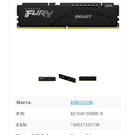
Marca:
KINGSTON
P/N:
KF560C36BBE-8
EAN:
740617331738