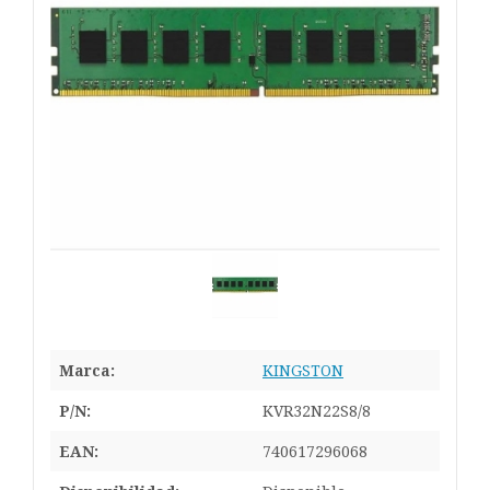
Marca:
KINGSTON
P/N:
KVR32N22S8/8
EAN:
740617296068