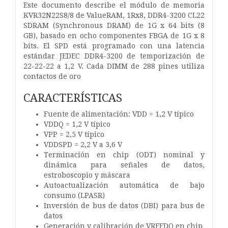
Este documento describe el módulo de memoria
KVR32N22S8/8 de ValueRAM, 1Rx8, DDR4-3200 CL22
SDRAM (Synchronous DRAM) de 1G x 64 bits (8
GB), basado en ocho componentes FBGA de 1G x 8
bits. El SPD está programado con una latencia
estándar JEDEC DDR4-3200 de temporización de
22-22-22 a 1,2 V. Cada DIMM de 288 pines utiliza
contactos de oro
CARACTERÍSTICAS
Fuente de alimentación: VDD = 1,2 V típico
VDDQ = 1,2 V típico
VPP = 2,5 V típico
VDDSPD = 2,2 V a 3,6 V
Terminación en chip (ODT) nominal y
dinámica para
señales de datos,
estroboscopio y máscara
Autoactualización automática de bajo
consumo (LPASR)
Inversión de bus de datos (DBI) para bus de
datos
Generación y calibración de VREFDQ en chip