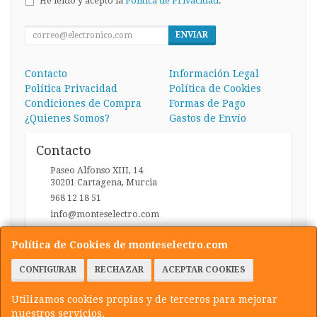
He leído y acepto la
Política de Privacidad
.
ENVIAR
Contacto
Información Legal
Política Privacidad
Política de Cookies
Condiciones de Compra
Formas de Pago
¿Quienes Somos?
Gastos de Envío
Contacto
Paseo Alfonso XIII, 14
30201
Cartagena
,
Murcia
968 12 18 51
info@monteselectro.com
Política de Cookies de monteselectro.com
Horario
CONFIGURAR
RECHAZAR
ACEPTAR COOKIES
Lunes a Viernes: 09:45-14:00 y 17:00-20:30 / Sábados:
09:45-14:00
Utilizamos cookies propias y de terceros para mejorar
nuestros servicios.