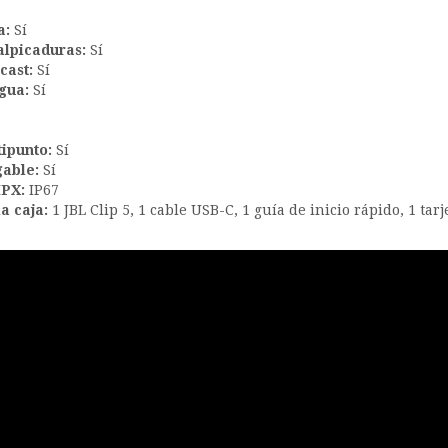
a:
Sí
alpicaduras:
Sí
cast:
Sí
gua:
Sí
ipunto:
Sí
gable:
Sí
IPX:
IP67
a caja:
1 JBL Clip 5,
1 cable USB-C,
1 guía de inicio rápido,
1 tar