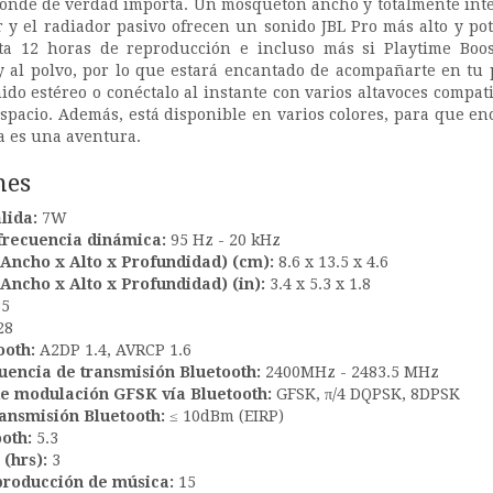
onde de verdad importa. Un mosquetón ancho y totalmente integ
r y el radiador pasivo ofrecen un sonido JBL Pro más alto y p
ta 12 horas de reproducción e incluso más si Playtime Boost
 y al polvo, por lo que estará encantado de acompañarte en t
ido estéreo o conéctalo al instante con varios altavoces compa
pacio. Además, está disponible en varios colores, para que en
ía es una aventura.
nes
lida:
7W
frecuencia dinámica:
95 Hz - 20 kHz
Ancho x Alto x Profundidad) (cm):
8.6 x 13.5 x 4.6
Ancho x Alto x Profundidad) (in):
3.4 x 5.3 x 1.8
85
28
ooth:
A2DP 1.4, AVRCP 1.6
uencia de transmisión Bluetooth:
2400MHz - 2483.5 MHz
e modulación GFSK vía Bluetooth:
GFSK, π/4 DQPSK, 8DPSK
ransmisión Bluetooth:
≤ 10dBm (EIRP)
ooth:
5.3
 (hrs):
3
roducción de música:
15