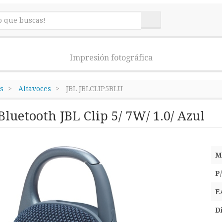
Impresión fotográfica
s
Altavoces
JBL JBLCLIP5BLU
Bluetooth JBL Clip 5/ 7W/ 1.0/ Azul
M
P
E
D