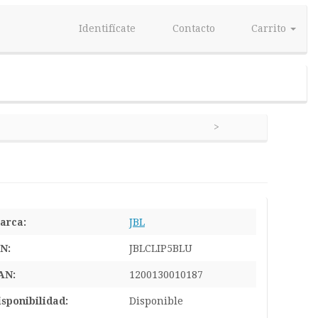
Identifícate
Contacto
Carrito
arca:
JBL
/N:
JBLCLIP5BLU
AN:
1200130010187
isponibilidad:
Disponible