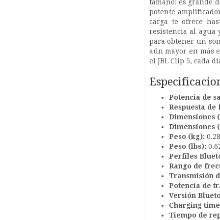
tamaño: es grande d
potente amplificado
carga te ofrece has
resistencia al agua
para obtener un son
aún mayor en más es
el JBL Clip 5, cada d
Especificacio
Potencia de sa
Respuesta de 
Dimensiones (
Dimensiones (
Peso (kg):
0.2
Peso (lbs):
0.6
Perfiles Bluet
Rango de frec
Transmisión d
Potencia de t
Versión Bluet
Charging time
Tiempo de rep