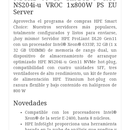
NS204i‑u VROC 1x800W PS EU
Server
Aprovecha el programa de compras HPE Smart
Choice: Nuestros servidores más populares,
totalmente configurados y listos para enviarse,
¡hoy mismo! Servidor HPE ProLiant DL20 Gen11
con un procesador Intel® Xeon® 6333P, 32 GB (1 x
32 GB UDIMM) de memoria de rango dual, un
dispositivo de almacenamiento de arranque
optimizado HPE NS204i-u Gen11 NVMe hot-plug,
compatibilidad con cuatro unidades SFF, tres
ventiladores de alto rendimiento, un kit de fuente
de alimentación HPE Titanium hot-plug con
ranura flexible y bajo contenido en halógenos de
800 W
Novedades
Compatible con los procesadores Intel®
Xeon® de la serie E-2400, hasta 8 núcleos.
HPE InfoSight proporciona una herramienta
basada en la nube de análisis que predice y