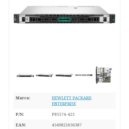
Marca:
HEWLETT PACKARD
ENTERPRISE
P/N:
P85574-425
EAN:
4549821656387