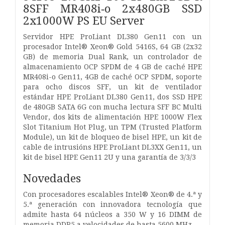
8SFF MR408i‑o 2x480GB SSD
2x1000W PS EU Server
Servidor HPE ProLiant DL380 Gen11 con un
procesador Intel® Xeon® Gold 5416S, 64 GB (2x32
GB) de memoria Dual Rank, un controlador de
almacenamiento OCP SPDM de 4 GB de caché HPE
MR408i-o Gen11, 4GB de caché OCP SPDM, soporte
para ocho discos SFF, un kit de ventilador
estándar HPE ProLiant DL380 Gen11, dos SSD HPE
de 480GB SATA 6G con mucha lectura SFF BC Multi
Vendor, dos kits de alimentación HPE 1000W Flex
Slot Titanium Hot Plug, un TPM (Trusted Platform
Module), un kit de bloqueo de bisel HPE, un kit de
cable de intrusións HPE ProLiant DL3XX Gen11, un
kit de bisel HPE Gen11 2U y una garantía de 3/3/3
Novedades
Con procesadores escalables Intel® Xeon® de 4.ª y
5.ª generación con innovadora tecnología que
admite hasta 64 núcleos a 350 W y 16 DIMM de
memoria DDR5 a velocidades de hasta 5600 MHz.