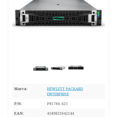
Marca:
HEWLETT PACKARD
ENTERPRISE
P/N:
P81784-425
EAN:
4549821642144