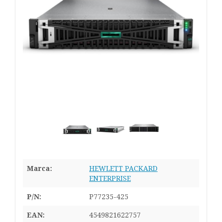
Marca:
HEWLETT PACKARD
ENTERPRISE
P/N:
P77235-425
EAN:
4549821622757