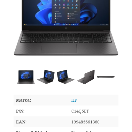
Marca:
HP
P/N:
C14Q5ET
EAN:
199485661360