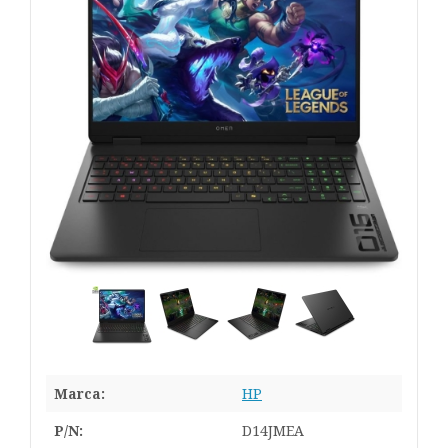
Marca:
HP
P/N:
D14JMEA