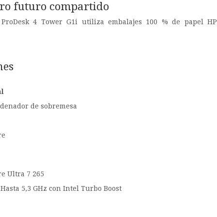
tro futuro compartido
ProDesk 4 Tower G1i utiliza embalajes 100 % de papel HP p
nes
l
rdenador de sobremesa
re
re Ultra 7 265
Hasta 5,3 GHz con Intel Turbo Boost