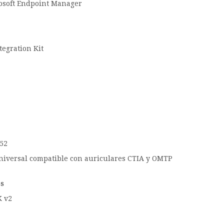
osoft Endpoint Manager
tegration Kit
52
niversal compatible con auriculares CTIA y OMTP
os
K v2