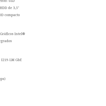
ento: SSD
 HDD de 3,5"
ODD compacto
 Gráficos Intel®
tegrados
® I219-LM GbE
bps)