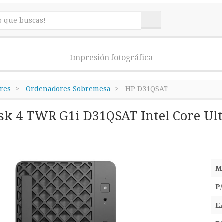
Impresión fotográfica
res
Ordenadores Sobremesa
HP D31QSAT
k 4 TWR G1i D31QSAT Intel Core Ult
M
P
E