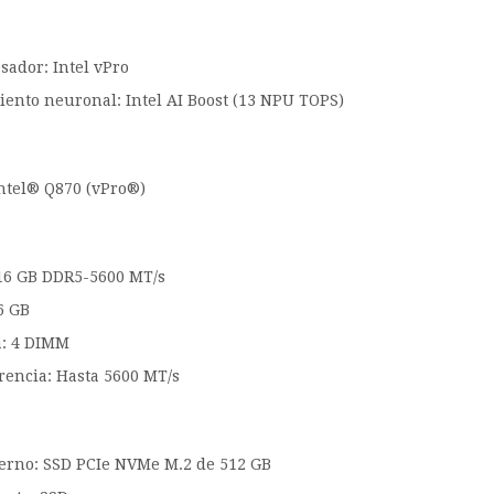
sador: Intel vPro
ento neuronal: Intel AI Boost (13 NPU TOPS)
Intel® Q870 (vPro®)
16 GB DDR5-5600 MT/s
6 GB
: 4 DIMM
rencia: Hasta 5600 MT/s
erno: SSD PCIe NVMe M.2 de 512 GB