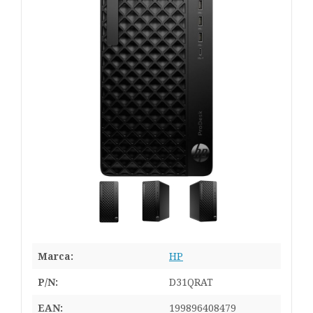
Marca:
HP
P/N:
D31QRAT
EAN:
199896408479