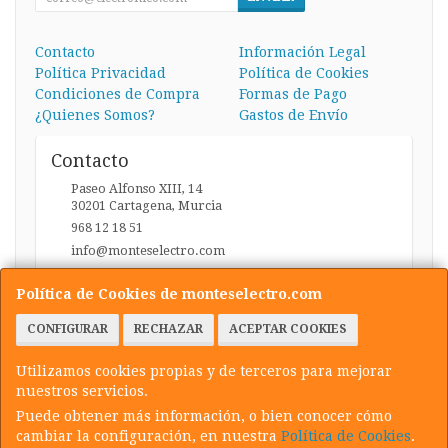
Contacto
Información Legal
Política Privacidad
Política de Cookies
Condiciones de Compra
Formas de Pago
¿Quienes Somos?
Gastos de Envío
Contacto
Paseo Alfonso XIII, 14
30201
Cartagena
,
Murcia
968 12 18 51
info@monteselectro.com
Política de Cookies de monteselectro.com
Horario
CONFIGURAR
RECHAZAR
ACEPTAR COOKIES
Lunes a Viernes: 09:45-14:00 y 17:00-20:30 / Sábados:
09:45-14:00
Utilizamos cookies propias y de terceros para mejorar
nuestros servicios.
Puede obtener más información, o bien conocer cómo
cambiar la configuración, en nuestra
Política de Cookies
.
, , , , España. - C.I.F.: 22949558C - Tfno: