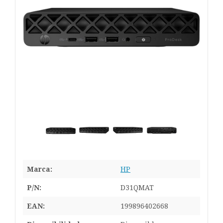
Marca:
HP
P/N:
D31QMAT
EAN:
199896402668