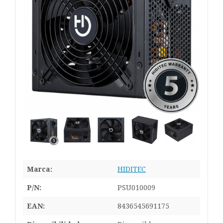
Marca:
HIDITEC
P/N:
PSU010009
EAN:
8436545691175