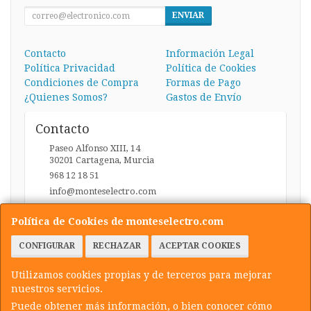
ENVIAR
Contacto
Información Legal
Política Privacidad
Política de Cookies
Condiciones de Compra
Formas de Pago
¿Quienes Somos?
Gastos de Envío
Contacto
Paseo Alfonso XIII, 14
30201
Cartagena
,
Murcia
968 12 18 51
info@monteselectro.com
Política de Cookies de monteselectro.com
Horario
CONFIGURAR
RECHAZAR
ACEPTAR COOKIES
Lunes a Viernes: 09:45-14:00 y 17:00-20:30 / Sábados:
09:45-14:00
Utilizamos cookies propias y de terceros para mejorar
nuestros servicios.
Puede obtener más información, o bien conocer cómo