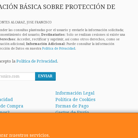
CIÓN BÁSICA SOBRE PROTECCIÓN DE
ONTES ALCARAZ, JOSE FRANCISCO
nder las consultas planteadas por el usuario y enviarle la información solicitada;
onsentimiento del usuario;
Destinatarios
: Solo se realizan cesiones si existe una
Derechos
: Acceder, rectificar y suprimir, así como otros derechos, como se
mación adicional;
Información Adicional
: Puede consultar la información
ección de Datos en nuestra
Política de Privacidad
.
acepto la
Política de Privacidad
.
ENVIAR
Información Legal
vacidad
Política de Cookies
 de Compra
Formas de Pago
mos?
Gastos de Envío
orar nuestros servicios.