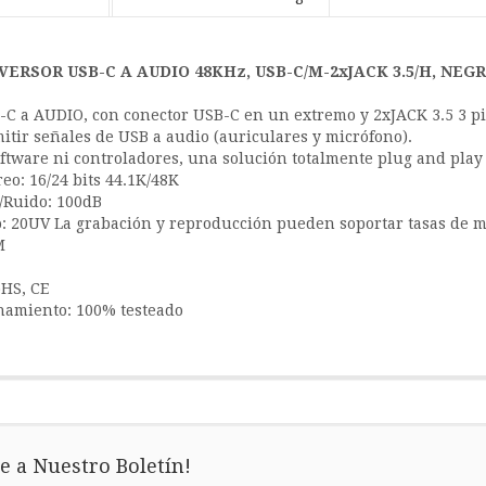
VERSOR USB-C A AUDIO 48KHz, USB-C/M-2xJACK 3.5/H, NEG
C a AUDIO, con conector USB-C en un extremo y 2xJACK 3.5 3 pi
itir señales de USB a audio (auriculares y micrófono).
ftware ni controladores, una solución totalmente plug and play
eo: 16/24 bits 44.1K/48K
/Ruido: 100dB
: 20UV La grabación y reproducción pueden soportar tasas de 
M
oHS, CE
namiento: 100% testeado
e a Nuestro Boletín!