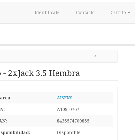
Identifícate
Contacto
Carrito
 - 2xJack 3.5 Hembra
arca:
AISENS
/N:
A109-0767
AN:
8436574709865
isponibilidad:
Disponible