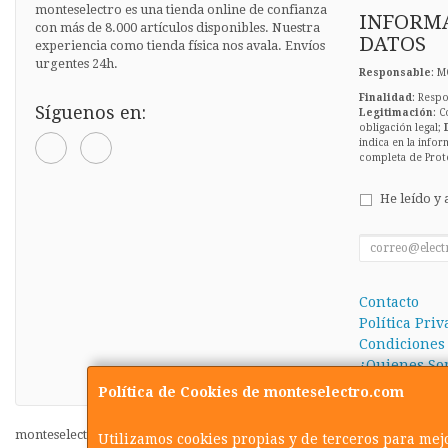
monteselectro es una tienda online de confianza
INFORMA
con más de 8.000 artículos disponibles. Nuestra
DATOS
experiencia como tienda física nos avala. Envíos
urgentes 24h.
Responsable
: M
Finalidad
: Respo
Síguenos en:
Legitimación
: C
obligación legal;
indica en la infor
completa de Prot
He leído y 
Contacto
Política Pri
Condiciones
¿Quienes So
Política de Cookies de monteselectro.com
monteselectro.com © 2026
Utilizamos cookies propias y de terceros para mej