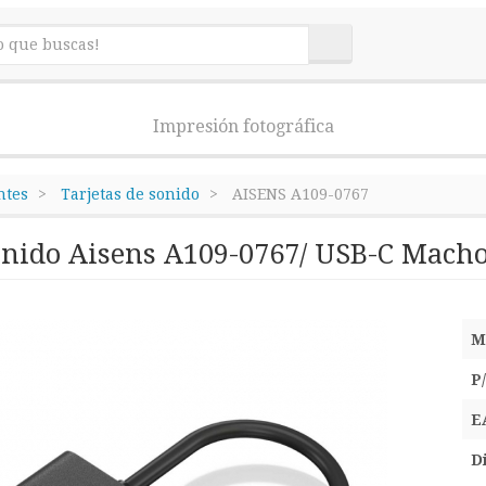
Impresión fotográfica
tes
Tarjetas de sonido
AISENS A109-0767
onido Aisens A109-0767/ USB-C Macho
M
P
E
D