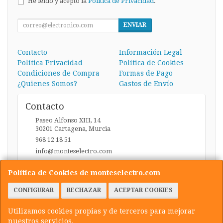
He leído y acepto la
Política de Privacidad
.
ENVIAR
Contacto
Información Legal
Política Privacidad
Política de Cookies
Condiciones de Compra
Formas de Pago
¿Quienes Somos?
Gastos de Envío
Contacto
Paseo Alfonso XIII, 14
30201
Cartagena
,
Murcia
968 12 18 51
info@monteselectro.com
Política de Cookies de monteselectro.com
Horario
CONFIGURAR
RECHAZAR
ACEPTAR COOKIES
Lunes a Viernes: 09:45-14:00 y 17:00-20:30 / Sábados:
09:45-14:00
Utilizamos cookies propias y de terceros para mejorar
nuestros servicios.